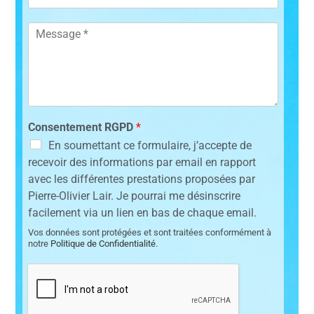
e
e
-
M
m
e
a
i
s
l
s
a
g
e
*
Consentement RGPD
*
En soumettant ce formulaire, j’accepte de
recevoir des informations par email en rapport
avec les différentes prestations proposées par
Pierre-Olivier Lair. Je pourrai me désinscrire
facilement via un lien en bas de chaque email.
Vos données sont protégées et sont traitées conformément à
notre
Politique de Confidentialité
.